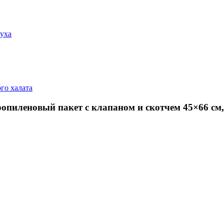
духа
го халата
опиленовый пакет с клапаном и скотчем 45×66 см,