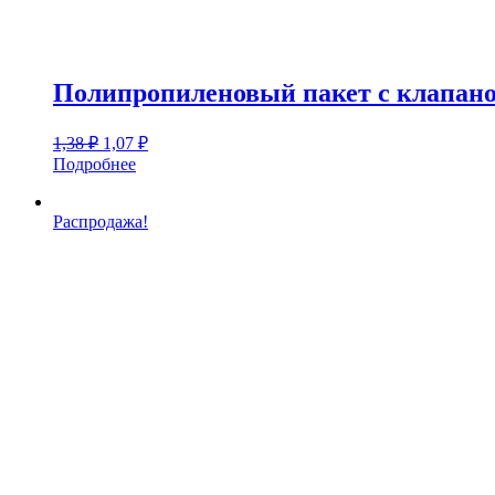
Полипропиленовый пакет с клапаном
Первоначальная
Текущая
1,38
₽
1,07
₽
цена
цена:
Подробнее
составляла
1,07 ₽.
1,38 ₽.
Распродажа!