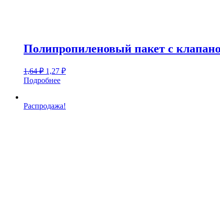
Полипропиленовый пакет с клапаном
Первоначальная
Текущая
1,64
₽
1,27
₽
цена
цена:
Подробнее
составляла
1,27 ₽.
1,64 ₽.
Распродажа!