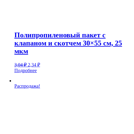
Полипропиленовый пакет с
клапаном и скотчем 30×55 см, 25
мкм
Первоначальная
Текущая
3,04
₽
2,34
₽
цена
цена:
Подробнее
составляла
2,34 ₽.
3,04 ₽.
Распродажа!