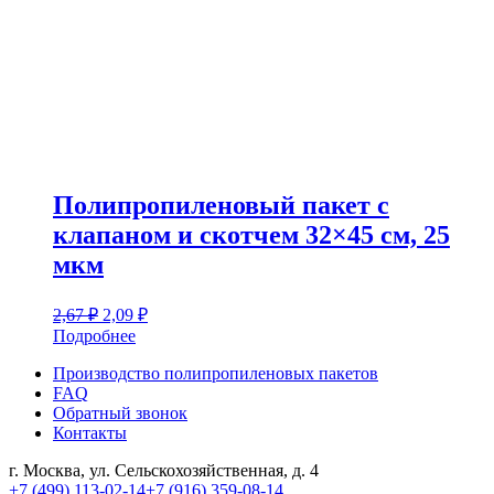
Полипропиленовый пакет с
клапаном и скотчем 32×45 см, 25
мкм
Первоначальная
Текущая
2,67
₽
2,09
₽
цена
цена:
Подробнее
составляла
2,09 ₽.
Производство полипропиленовых пакетов
2,67 ₽.
FAQ
Обратный звонок
Контакты
г. Москва, ул. Сельскохозяйственная, д. 4
+7 (499) 113-02-14
+7 (916) 359-08-14