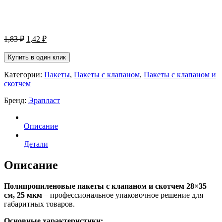
Первоначальная
Текущая
1,83
₽
1,42
₽
цена
цена:
составляла
1,42 ₽.
Купить в один клик
1,83 ₽.
Категории:
Пакеты
,
Пакеты с клапаном
,
Пакеты с клапаном и
скотчем
Бренд:
Эрапласт
Описание
Детали
Описание
Полипропиленовые пакеты с клапаном и скотчем 28×35
см, 25 мкм
– профессиональное упаковочное решение для
габаритных товаров.
Основные характеристики: