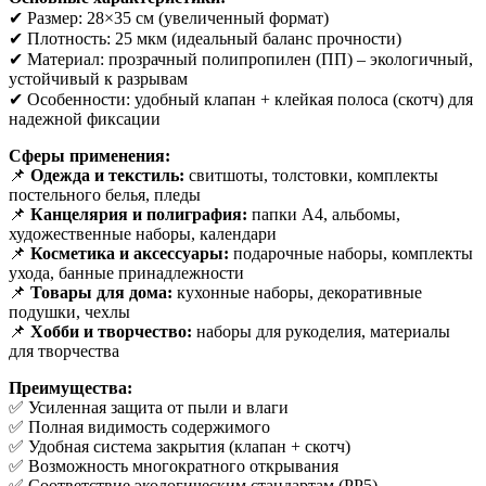
✔ Размер: 28×35 см (увеличенный формат)
✔ Плотность: 25 мкм (идеальный баланс прочности)
✔ Материал: прозрачный полипропилен (ПП) – экологичный,
устойчивый к разрывам
✔ Особенности: удобный клапан + клейкая полоса (скотч) для
надежной фиксации
Сферы применения:
📌
Одежда и текстиль:
свитшоты, толстовки, комплекты
постельного белья, пледы
📌
Канцелярия и полиграфия:
папки А4, альбомы,
художественные наборы, календари
📌
Косметика и аксессуары:
подарочные наборы, комплекты
ухода, банные принадлежности
📌
Товары для дома:
кухонные наборы, декоративные
подушки, чехлы
📌
Хобби и творчество:
наборы для рукоделия, материалы
для творчества
Преимущества:
✅ Усиленная защита от пыли и влаги
✅ Полная видимость содержимого
✅ Удобная система закрытия (клапан + скотч)
✅ Возможность многократного открывания
✅ Соответствие экологическим стандартам (PP5)