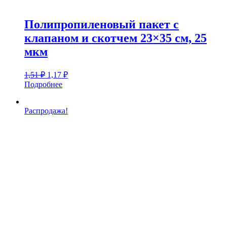
Полипропиленовый пакет с
клапаном и скотчем 23×35 см, 25
мкм
Первоначальная
Текущая
1,51
₽
1,17
₽
цена
цена:
Подробнее
составляла
1,17 ₽.
1,51 ₽.
Распродажа!